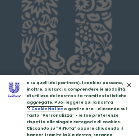
Usiamo cookies e tecnologie simili – anche
di terze parti – per migliorare la tua
esperienza online sul nostro sito,
beneficiare di alcune opportunità (come
salvare la tua "shopping basket" online) e –
previo consenso – fornire funzionalità di
social media (Facebook, Instagram, etc.) e
personalizzare i contenuti e gli annunci che
vedi in base ai tuoi interessi (sul nostro sito
e su quelli dei partners). I cookies possono,
inoltre, aiutarci a comprendere le modalità
di utilizzo del nostro sito tramite statistiche
aggregate. Puoi leggere qui la nostra
Cookie Notice
o gestire ora - cliccando sul
tasto "Personalizza" - le tue preferenze
rispetto alle singole categorie di cookies.
Cliccando su "Rifiuta" oppure chiudendo il
banner tramite la X a destra, saranno
© 2026 Unilever.