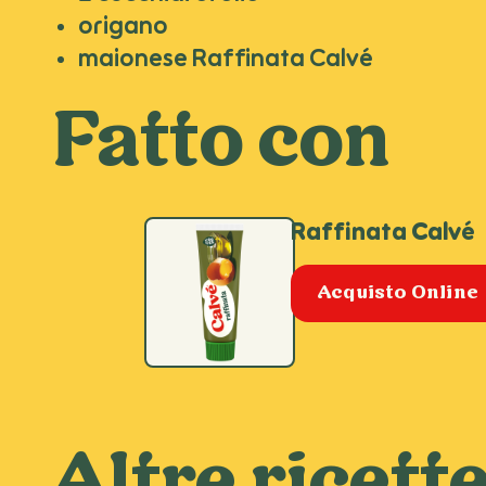
origano
maionese Raffinata Calvé
Fatto con
Raffinata Calvé
Acquisto Online
Altre ricett