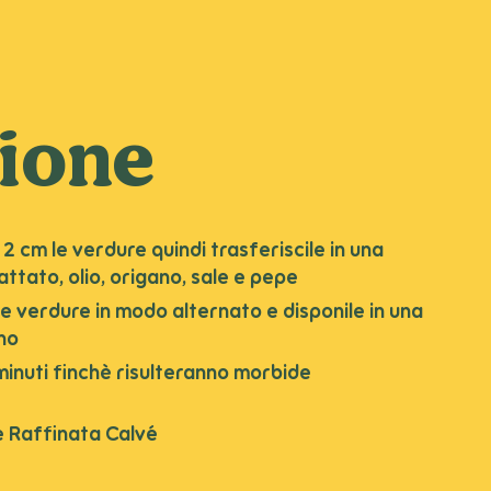
ione
 2 cm le verdure quindi trasferiscile in una
attato, olio, origano, sale e pepe
 le verdure in modo alternato e disponile in una
no
minuti finchè risulteranno morbide
se Raffinata Calvé