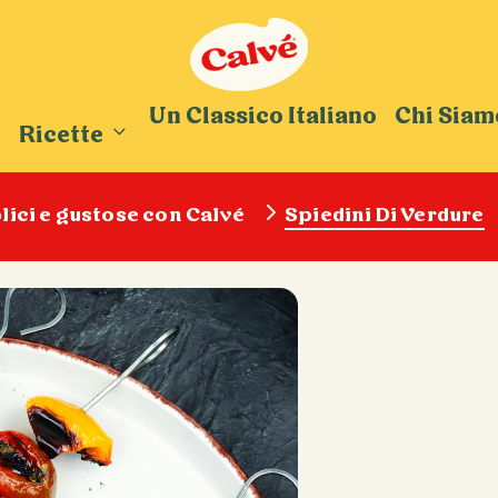
Un Classico Italiano
Chi Siam
Ricette
lici e gustose con Calvé
Spiedini Di Verdure