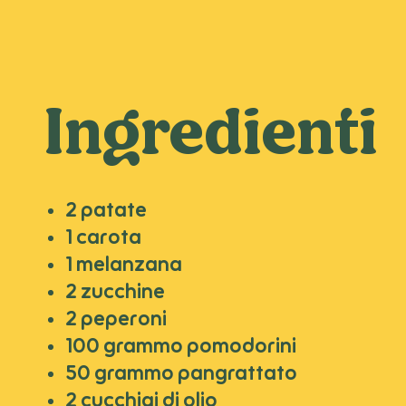
Ingredienti
2 patate
1 carota
1 melanzana
2 zucchine
2 peperoni
100 grammo pomodorini
50 grammo pangrattato
2 cucchiai di olio