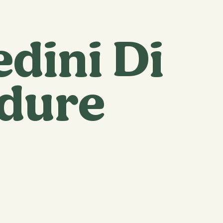
edini Di
dure