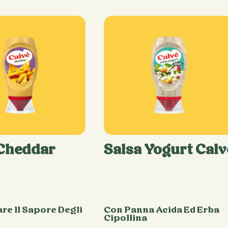
 Cheddar
Salsa Yogurt Calv
are Il Sapore Degli
Con Panna Acida Ed Erba
Cipollina