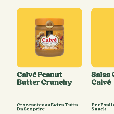
Calvé Peanut
Salsa
Butter Crunchy
Calvé
Croccantezza Extra Tutta
Per Esalt
Da Scoprire
Snack