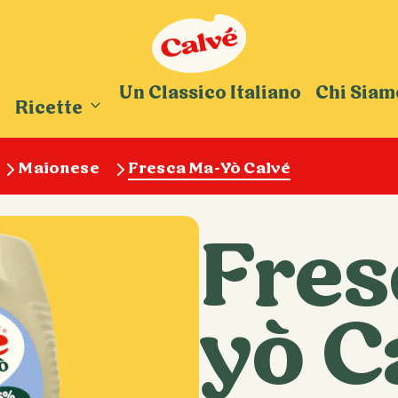
Un Classico Italiano
Chi Siam
Ricette
Maionese
Fresca Ma-Yò Calvé
Fres
yò C