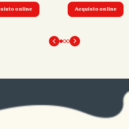
uisto online
Acquisto online