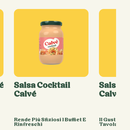
é
Salsa Cocktail
Salsa M
Calvé
Calvé
Rende Più Sfiziosi I Buffet E
Il Gusto De
Rinfreschi
Tavola