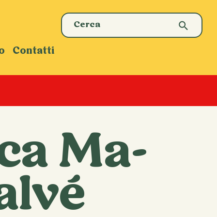
o
Contatti
ca Ma-
alvé