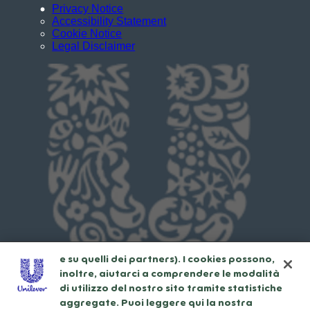
Privacy Notice
Accessibility Statement
Cookie Notice
Legal Disclaimer
Usiamo cookies e tecnologie simili – anche
di terze parti – per migliorare la tua
esperienza online sul nostro sito,
beneficiare di alcune opportunità (come
salvare la tua "shopping basket" online) e –
previo consenso – fornire funzionalità di
social media (Facebook, Instagram, etc.) e
personalizzare i contenuti e gli annunci che
vedi in base ai tuoi interessi (sul nostro sito
e su quelli dei partners). I cookies possono,
inoltre, aiutarci a comprendere le modalità
di utilizzo del nostro sito tramite statistiche
aggregate. Puoi leggere qui la nostra