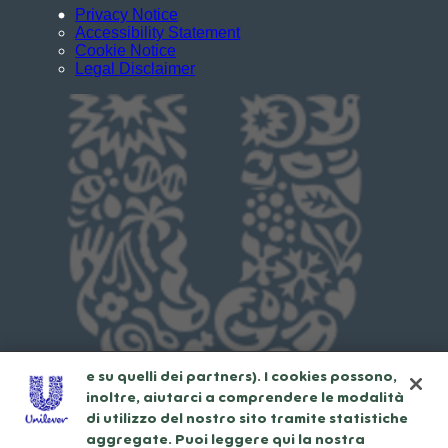
Privacy Notice
Accessibility Statement
Cookie Notice
Legal Disclaimer
Usiamo cookies e tecnologie simili – anche
di terze parti – per migliorare la tua
esperienza online sul nostro sito,
beneficiare di alcune opportunità (come
salvare la tua "shopping basket" online) e –
previo consenso – fornire funzionalità di
social media (Facebook, Instagram, etc.) e
personalizzare i contenuti e gli annunci che
vedi in base ai tuoi interessi (sul nostro sito
e su quelli dei partners). I cookies possono,
inoltre, aiutarci a comprendere le modalità
di utilizzo del nostro sito tramite statistiche
aggregate. Puoi leggere qui la nostra