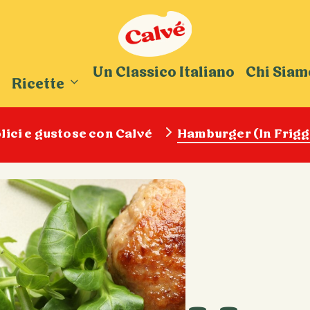
Un Classico Italiano
Chi Siam
Ricette
lici e gustose con Calvé
Hamburger (In Friggi