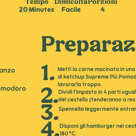
Tempo
Difficoltà
Porzioni
20 Minutes
Facile
4
Preparaz
Metti la carne macinata in una 
manzo
di ketchup Supreme Più Pomod
a
lavorarla troppo.
Pomodoro
Dividi l’impasto in 4 parti ugu
del cestello (tenderanno a rest
Spennella leggermente entrambi
Disponi gli hamburger nel ceste
180 °C.