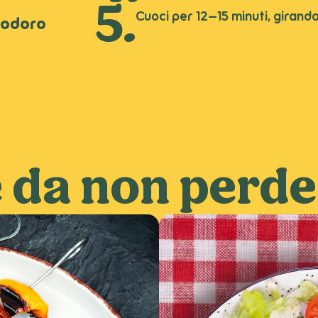
Cuoci per 12–15 minuti, girand
modoro
e da non perd