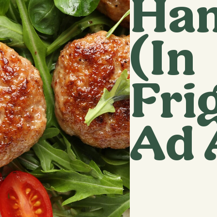
Ha
(In
Fri
Ad 