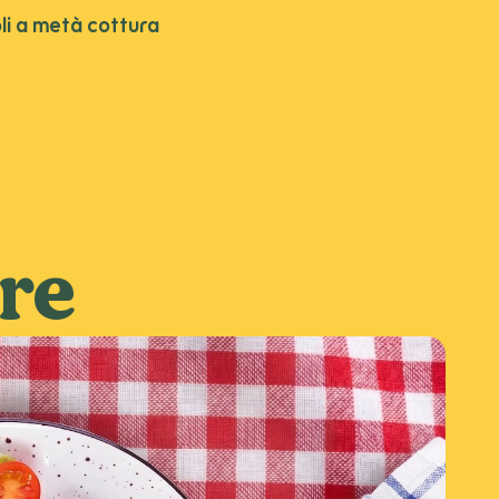
oli a metà cottura
ere