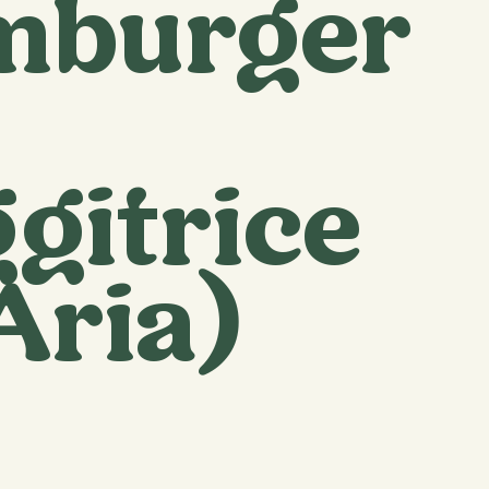
mburger
ggitrice
Aria)