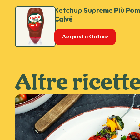
Ketchup Supreme Più Po
Calvé
Acquisto Online
Altre ricett