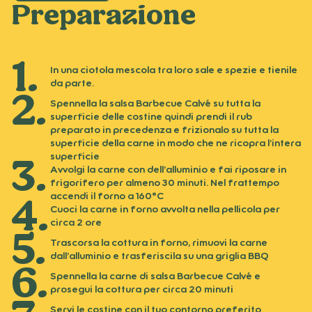
Preparazione
In una ciotola mescola tra loro sale e spezie e tienile
da parte.
Spennella la salsa Barbecue Calvé su tutta la
superficie delle costine quindi prendi il rub
preparato in precedenza e frizionalo su tutta la
superficie della carne in modo che ne ricopra l’intera
superficie
Avvolgi la carne con dell’alluminio e fai riposare in
frigorifero per almeno 30 minuti. Nel frattempo
accendi il forno a 160°C
Cuoci la carne in forno avvolta nella pellicola per
circa 2 ore
Trascorsa la cottura in forno, rimuovi la carne
dall’alluminio e trasferiscila su una griglia BBQ
Spennella la carne di salsa Barbecue Calvé e
prosegui la cottura per circa 20 minuti
Servi le costine con il tuo contorno preferito