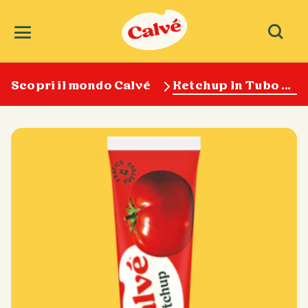
Scopri il mondo Calvé
Ketchup In Tubo Calvé