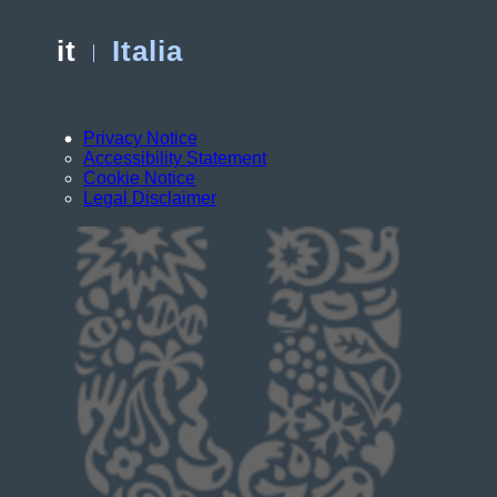
it
Italia
Privacy Notice
Accessibility Statement
Cookie Notice
Legal Disclaimer
Usiamo cookies e tecnologie simili – anche
di terze parti – per migliorare la tua
esperienza online sul nostro sito,
beneficiare di alcune opportunità (come
salvare la tua "shopping basket" online) e –
previo consenso – fornire funzionalità di
social media (Facebook, Instagram, etc.) e
personalizzare i contenuti e gli annunci che